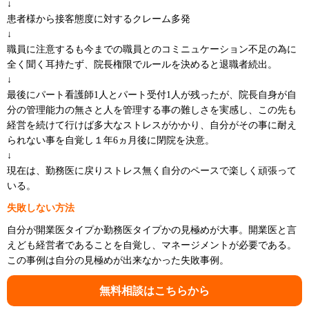
↓
患者様から接客態度に対するクレーム多発
↓
職員に注意するも今までの職員とのコミニュケーション不足の為に
全く聞く耳持たず、院長権限でルールを決めると退職者続出。
↓
最後にパート看護師1人とパート受付1人が残ったが、院長自身が自
分の管理能力の無さと人を管理する事の難しさを実感し、この先も
経営を続けて行けば多大なストレスがかかり、自分がその事に耐え
られない事を自覚し１年6ヵ月後に閉院を決意。
↓
現在は、勤務医に戻りストレス無く自分のペースで楽しく頑張って
いる。
失敗しない方法
自分が開業医タイプか勤務医タイプかの見極めが大事。開業医と言
えども経営者であることを自覚し、マネージメントが必要である。
この事例は自分の見極めが出来なかった失敗事例。
無料相談はこちらから