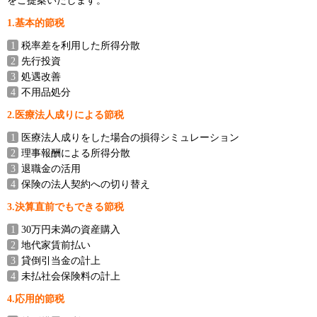
をご提案いたします。
1.基本的節税
税率差を利用した所得分散
先行投資
処遇改善
不用品処分
2.医療法人成りによる節税
医療法人成りをした場合の損得シミュレーション
理事報酬による所得分散
退職金の活用
保険の法人契約への切り替え
3.決算直前でもできる節税
30万円未満の資産購入
地代家賃前払い
貸倒引当金の計上
未払社会保険料の計上
4.応用的節税