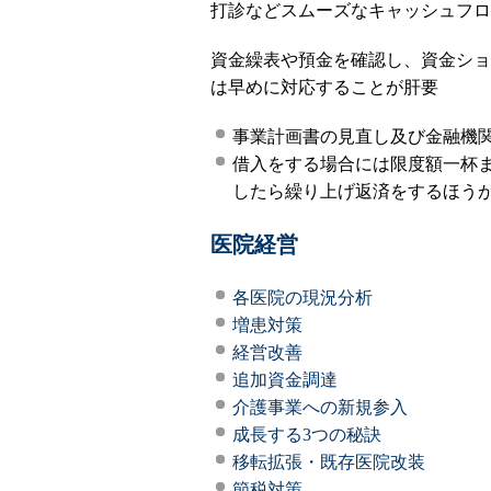
打診などスムーズなキャッシュフロ
資金繰表や預金を確認し、資金ショ
は早めに対応することが肝要
事業計画書の見直し及び金融機
借入をする場合には限度額一杯
したら繰り上げ返済をするほう
医院経営
各医院の現況分析
増患対策
経営改善
追加資金調達
介護事業への新規参入
成長する3つの秘訣
移転拡張・既存医院改装
節税対策