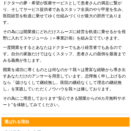
ドクターの夢・希望が医療サービスとして患者さんの満足に繋が
り、そしてサービス提供者であるスタッフ全員のやり甲斐を生み、
医院経営を軌道に乗せてゆく仕組みづくりが最大の胆所でありま
す。
その為には開業後にどれだけスムーズに経営を軌道に乗せるかを視
野に入れてスケジュール（＝事業計画）を組み立てていきます。
一度開業をするとあなたはドクターでもあり経営者でもあるので
す。自分の家族だけではなくスタッフ、患者さんの面倒を最後まで
みる義務が生じます。
開業を成功に導くものとは何なのか？我々は豊富な経験から導き出
すあなただけのアンサーを用意しています。忌憚無く申し上げるの
なら「儲けなくして継続無し。医院の継続なくして理念の継続無
し」を実践していただくノウハウを我々は擁しております。
その為にご用意しております“安心できる開業からの6カ月無料サポ
ート”を体験してみてください。
選ばれる理由