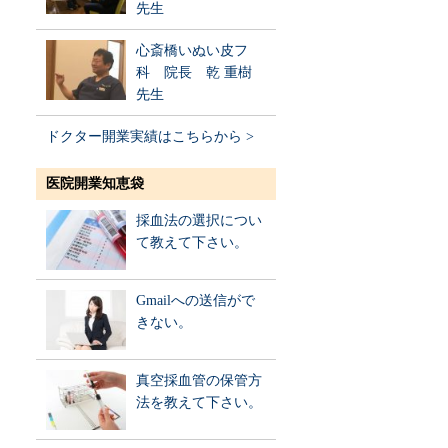
先生
心斎橋いぬい皮フ
科 院長 乾 重樹
先生
ドクター開業実績はこちらから >
医院開業知恵袋
採血法の選択につい
て教えて下さい。
Gmailへの送信がで
きない。
真空採血管の保管方
法を教えて下さい。