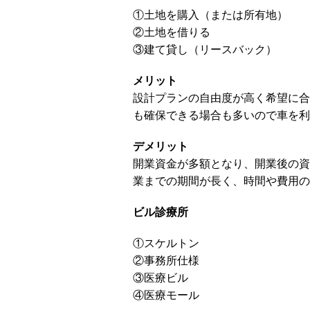
①土地を購入（または所有地）
②土地を借りる
③建て貸し（リースバック）
メリット
設計プランの自由度が高く希望に合
も確保できる場合も多いので車を利
デメリット
開業資金が多額となり、開業後の資
業までの期間が長く、時間や費用の
ビル診療所
①スケルトン
②事務所仕様
③医療ビル
④医療モール