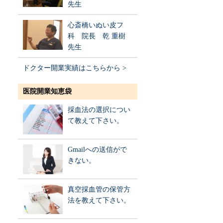
先生
心斎橋いぬい皮フ
科 院長 乾 重樹
先生
ドクター開業実績はこちらから >
医院開業知恵袋
採血法の選択につい
て教えて下さい。
Gmailへの送信がで
きない。
真空採血管の保管方
法を教えて下さい。