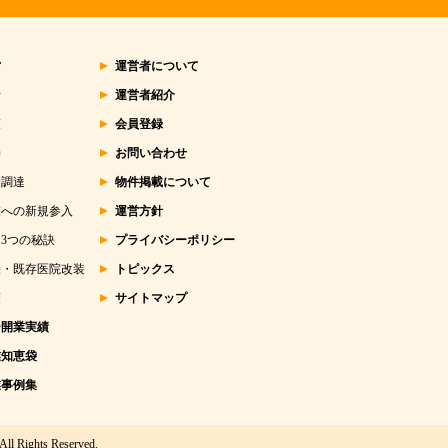
営
運営者について
析
運営者紹介
策
会員登録
善
お問い合わせ
金調達
物件掲載について
業への新規参入
運営方針
3つの秘訣
プライバシーポリシー
張・既存医院改装
トピックス
策
サイトマップ
ー開業実績
業知恵袋
業事例集
All Rights Reserved.