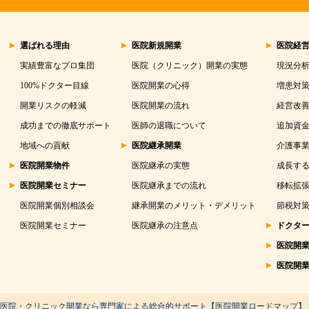
選ばれる理由
医院新規開業
医院経
実績豊富なプロ集団
医院（クリニック）開業の実態
現況分
100%ドクター目線
医院開業の心得
増患対
開業リスクの軽減
医院開業の流れ
経営改
成功までの徹底サポート
医師の退職について
追加資
地域への貢献
医院継承開業
介護事
医院開業物件
医院継承の実態
成長する
医院開業セミナー
医院継承までの流れ
移転拡
医院開業個別相談会
継承開業のメリット・デメリット
節税対
医院開業セミナー
医院継承の注意点
ドクタ
医院開
医院開
医院・クリニック開業なら専門家による総合的サポート【医院開業ロードマップ】