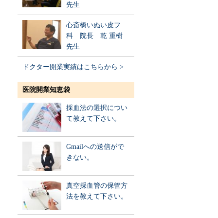
先生
心斎橋いぬい皮フ
科 院長 乾 重樹
先生
ドクター開業実績はこちらから >
医院開業知恵袋
採血法の選択につい
て教えて下さい。
Gmailへの送信がで
きない。
真空採血管の保管方
法を教えて下さい。