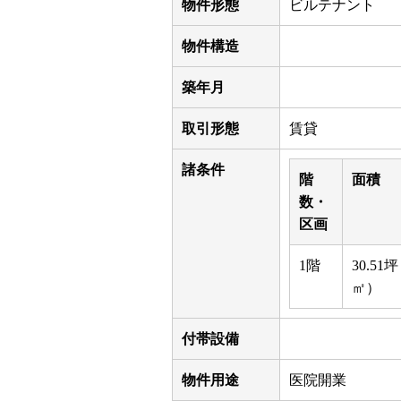
物件形態
ビルテナント
物件構造
築年月
取引形態
賃貸
諸条件
階
面積
数・
区画
1階
30.51坪
㎡）
付帯設備
物件用途
医院開業