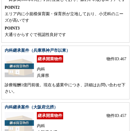
POINT2
エリア内に小規模保育園・保育所が立地しており、小児科のニー
ズが高いです
POINT3
大通りからすぐで視認性良好です
内科継承案件（兵庫県神戸市以東）
継承開業物件
物件ID.467
内科
兵庫県
診療報酬1億円前後。現在も盛業中につき、詳細はお問い合わせ下
さい。
内科継承案件（大阪府北摂）
継承開業物件
物件ID.457
内科