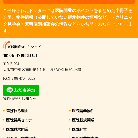
ご登録されたドクターには
医院開業のポイントをまとめた小冊子
を
進呈、
物件情報（公開していない継承物件の情報など）・クリニッ
ク見学会・無料個別相談会の情報
などをいち早くお知らせいたしま
す。
☎ 06-4708-3103
〒542-0081
大阪市中央区南船場4-4-10 辰野心斎橋ビル8階
FAX：06-4704-0555
物件情報をお知らせ
選ばれる理由
医院開業物件
医院開業セミナー
医院新規開業
医院継承開業
医院経営