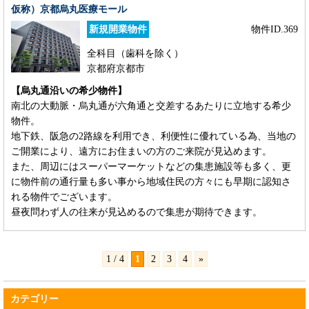
仮称）京都烏丸医療モール
新規開業物件
物件ID.369
全科目（歯科を除く）
京都府京都市
【烏丸通沿いの希少物件】
南北の大動脈・烏丸通が六角通と交差するあたりに立地する希少
物件。
地下鉄、阪急の2路線を利用でき、利便性に優れている為、当地の
ご開業により、遠方にお住まいの方のご来院が見込めます。
また、周辺にはスーパーマーケットなどの集患施設等も多く、更
に物件前の通行量も多い事から地域住民の方々にも早期に認知さ
れる物件でございます。
昼夜問わず人の往来が見込めるので集患が期待できます。
1 / 4
1
2
3
4
»
カテゴリー