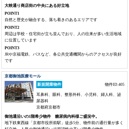
大映通り商店街の中央にある好立地
POINT1
自然と歴史が融合する、落ち着きのあるエリアです
POINT2
周辺は学校・住宅街が立ち並んでおり、人の往来が多い生活地域
に位置しています
POINT3
JRや京福電鉄、バスなど、各公共交通機関からのアクセスが良好
です
京都御池医療モール
新規開業物件
物件ID.405
耳鼻科、眼科、整形外科、小児科、婦人科、泌
尿器科
京都府京都市
御池通沿いの1階希少物件 糖尿病内科様ご盛況中。
地下鉄東西線「京都市役所前駅」徒歩5分、物件前の通行量が多く