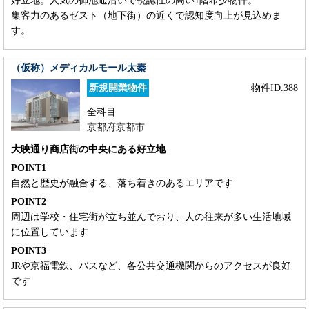
好立地。人気の御池通沿いで視認性の高い1階希少物件。
集客力のあるゼスト（地下街）の近くで認知度向上が見込めま
す。
（仮称）メディカルモール太秦
新規開業物件
物件ID.388
全科目
京都府京都市
大映通り商店街の中央にある好立地
POINT1
自然と歴史が融合する、落ち着きのあるエリアです
POINT2
周辺は学校・住宅街が立ち並んでおり、人の往来が多い生活地域
に位置しています
POINT3
JRや京福電鉄、バスなど、各公共交通機関からのアクセスが良好
です