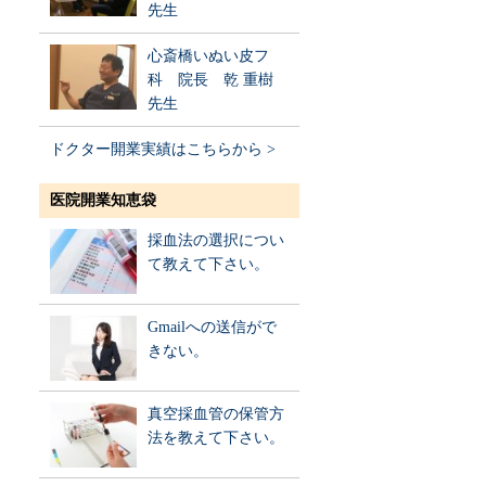
先生
心斎橋いぬい皮フ
科 院長 乾 重樹
先生
ドクター開業実績はこちらから >
医院開業知恵袋
採血法の選択につい
て教えて下さい。
Gmailへの送信がで
きない。
真空採血管の保管方
法を教えて下さい。