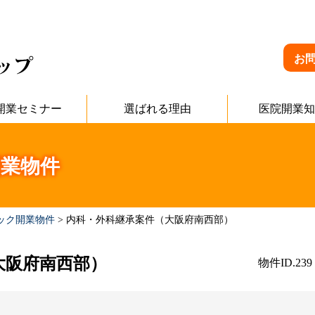
お
開業セミナー
選ばれる理由
医院開業知
業物件
ック開業物件
>
内科・外科継承案件（大阪府南西部）
大阪府南西部）
物件ID.239