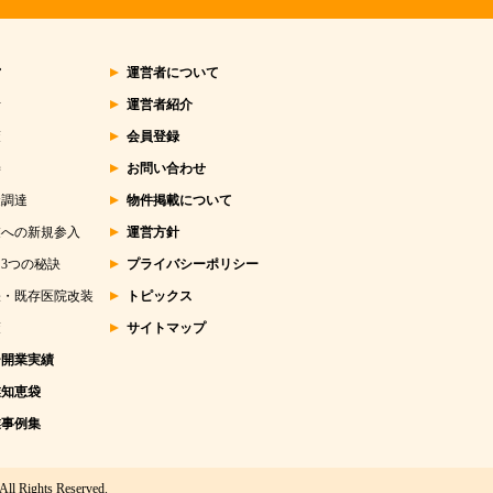
営
運営者について
析
運営者紹介
策
会員登録
善
お問い合わせ
金調達
物件掲載について
業への新規参入
運営方針
3つの秘訣
プライバシーポリシー
張・既存医院改装
トピックス
策
サイトマップ
ー開業実績
業知恵袋
業事例集
All Rights Reserved.