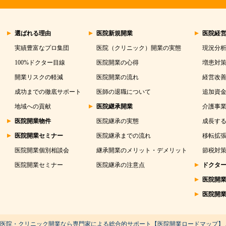
選ばれる理由
医院新規開業
医院経
実績豊富なプロ集団
医院（クリニック）開業の実態
現況分
100%ドクター目線
医院開業の心得
増患対
開業リスクの軽減
医院開業の流れ
経営改
成功までの徹底サポート
医師の退職について
追加資
地域への貢献
医院継承開業
介護事
医院開業物件
医院継承の実態
成長する
医院開業セミナー
医院継承までの流れ
移転拡
医院開業個別相談会
継承開業のメリット・デメリット
節税対
医院開業セミナー
医院継承の注意点
ドクタ
医院開
医院開
医院・クリニック開業なら専門家による総合的サポート【医院開業ロードマップ】