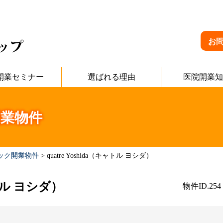
お
開業セミナー
選ばれる理由
医院開業知
業物件
ック開業物件
>
quatre Yoshida（キャトル ヨシダ）
ャトル ヨシダ）
物件ID.254