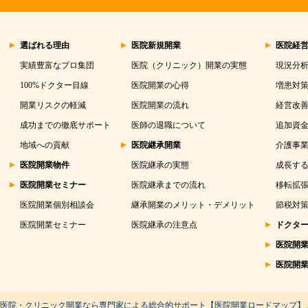
選ばれる理由
医院新規開業
医院経
実績豊富なプロ集団
医院（クリニック）開業の実態
現況分
100%ドクター目線
医院開業の心得
増患対
開業リスクの軽減
医院開業の流れ
経営改
成功までの徹底サポート
医師の退職について
追加資
地域への貢献
医院継承開業
介護事
医院開業物件
医院継承の実態
成長する
医院開業セミナー
医院継承までの流れ
移転拡
医院開業個別相談会
継承開業のメリット・デメリット
節税対
医院開業セミナー
医院継承の注意点
ドクタ
医院開
医院開
医院・クリニック開業なら専門家による総合的サポート【医院開業ロードマップ】