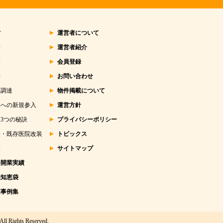
営
運営者について
析
運営者紹介
策
会員登録
善
お問い合わせ
金調達
物件掲載について
業への新規参入
運営方針
3つの秘訣
プライバシーポリシー
張・既存医院改装
トピックス
策
サイトマップ
ー開業実績
業知恵袋
業事例集
All Rights Reserved.