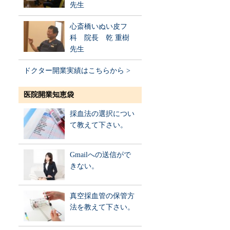
先生
心斎橋いぬい皮フ
科 院長 乾 重樹
先生
ドクター開業実績はこちらから >
医院開業知恵袋
採血法の選択につい
て教えて下さい。
Gmailへの送信がで
きない。
真空採血管の保管方
法を教えて下さい。