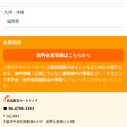
九州・沖縄
福岡県
会員登録
無料会員登録はこちらから
ご登録されたドクターには
医院開業のポイントをまとめた小冊子
を
進呈、
物件情報（公開していない継承物件の情報など）・クリニッ
ク見学会・無料個別相談会の情報
などをいち早くお知らせいたしま
す。
☎ 06-4708-3103
〒542-0081
大阪市中央区南船場4-4-10 辰野心斎橋ビル8階