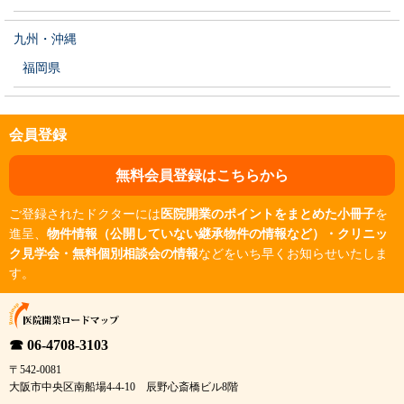
九州・沖縄
福岡県
会員登録
無料会員登録はこちらから
ご登録されたドクターには
医院開業のポイントをまとめた小冊子
を
進呈、
物件情報（公開していない継承物件の情報など）・クリニッ
ク見学会・無料個別相談会の情報
などをいち早くお知らせいたしま
す。
☎ 06-4708-3103
〒542-0081
大阪市中央区南船場4-4-10 辰野心斎橋ビル8階