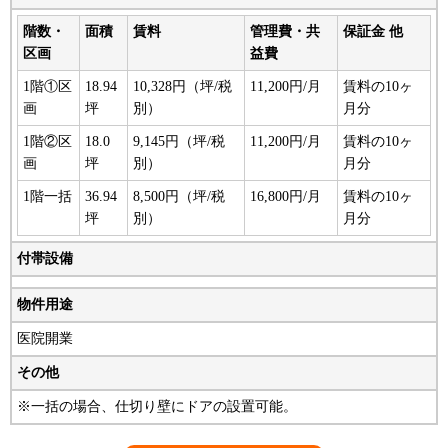
階数・
面積
賃料
管理費・共
保証金 他
区画
益費
1階①区
18.94
10,328円（坪/税
11,200円/月
賃料の10ヶ
画
坪
別）
月分
1階②区
18.0
9,145円（坪/税
11,200円/月
賃料の10ヶ
画
坪
別）
月分
1階一括
36.94
8,500円（坪/税
16,800円/月
賃料の10ヶ
坪
別）
月分
付帯設備
物件用途
医院開業
その他
※一括の場合、仕切り壁にドアの設置可能。