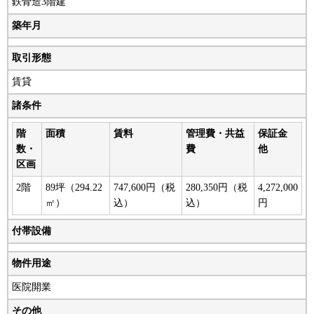
鉄骨造3階建
築年月
取引形態
賃貸
諸条件
階
面積
賃料
管理費・共益
保証金
数・
費
他
区画
2階
89坪（294.22
747,600円（税
280,350円（税
4,272,000
㎡）
込）
込）
円
付帯設備
物件用途
医院開業
その他