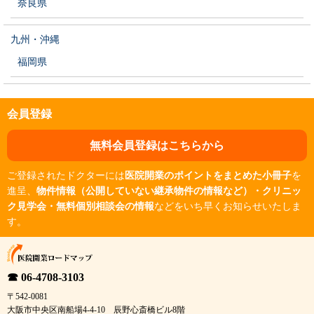
奈良県
九州・沖縄
福岡県
会員登録
無料会員登録はこちらから
ご登録されたドクターには
医院開業のポイントをまとめた小冊子
を
進呈、
物件情報（公開していない継承物件の情報など）・クリニッ
ク見学会・無料個別相談会の情報
などをいち早くお知らせいたしま
す。
☎ 06-4708-3103
〒542-0081
大阪市中央区南船場4-4-10 辰野心斎橋ビル8階