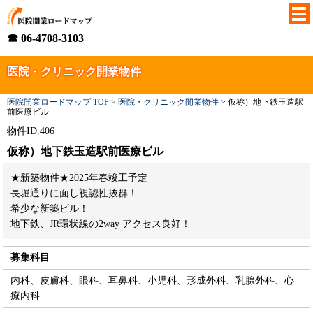
☎ 06-4708-3103
医院・クリニック開業物件
医院開業ロードマップ TOP
>
医院・クリニック開業物件
>
仮称）地下鉄玉造駅
前医療ビル
物件ID.406
仮称）地下鉄玉造駅前医療ビル
★新築物件★2025年春竣工予定
長堀通りに面し視認性抜群！
希少な新築ビル！
地下鉄、JR環状線の2way アクセス良好！
募集科目
内科、皮膚科、眼科、耳鼻科、小児科、形成外科、乳腺外科、心
療内科