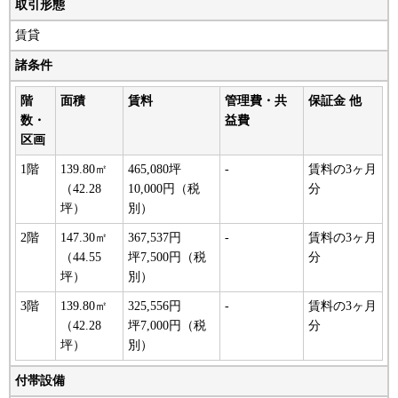
取引形態
賃貸
諸条件
階
面積
賃料
管理費・共
保証金 他
数・
益費
区画
1階
139.80㎡
465,080坪
-
賃料の3ヶ月
（42.28
10,000円（税
分
坪）
別）
2階
147.30㎡
367,537円
-
賃料の3ヶ月
（44.55
坪7,500円（税
分
坪）
別）
3階
139.80㎡
325,556円
-
賃料の3ヶ月
（42.28
坪7,000円（税
分
坪）
別）
付帯設備