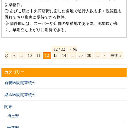
新築物件。
② あびこ筋と中央商店街に面した角地で通行人数も多く視認性も
優れており集患に期待できる物件。
③ 物件周辺は、スーパーや店舗の集積地である為、認知度が高
く、早期立ち上がりに期待できる。
12 / 32
« 先
頭
«
...
10
11
12
13
14
...
20
30
...
»
最後 »
カテゴリー
新規医院開業物件
継承医院開業物件
関東
埼玉県
千葉県