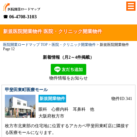
☎ 06-4708-3103
新規医院開業物件 医院・クリニック開業物件
医院開業ロードマップ TOP
>
医院・クリニック開業物件
>
新規医院開業物件
Page 12
新着情報（月2～4件掲載）
物件情報をお知らせ
甲斐田東町医療モール
新規開業物件
物件ID.341
眼科 心療内科 耳鼻科 他
大阪府枚方市
枚方市北東部の住宅地に位置するアカカベ甲斐田東町店に隣接す
る医療モールになります。