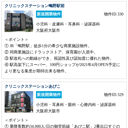
クリニックステーション鴫野駅前
新規開業物件
物件ID.330
小児科・皮膚科・耳鼻科・泌尿器科
大阪府大阪市
＜ポイント＞
① JR「鴫野駅」徒歩1分の希少な商業施設物件。
② 同商業施設にドラックストア、保育園が入居中。
③ 駅改札への動線ができ、視認性及び認知度に優れた物件。
④ 駅高架下にスーパー、100円ショップが2021年4月OPEN予定に
より更なる集患が期待出来る物件。
クリニックステーションあびこ
新規開業物件
物件ID.329
小児科・耳鼻科・眼科・心療内科・泌尿器科
大阪府大阪市
＜ポイント＞
① 乗降客数約34,000人/日の御堂筋線「あびこ駅」2番出口すぐの