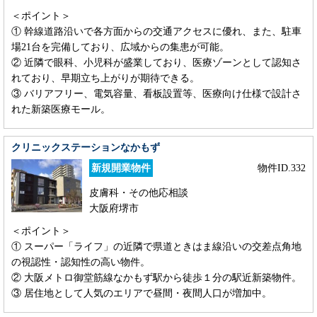
＜ポイント＞
① 幹線道路沿いで各方面からの交通アクセスに優れ、また、駐車
場21台を完備しており、広域からの集患が可能。
② 近隣で眼科、小児科が盛業しており、医療ゾーンとして認知さ
れており、早期立ち上がりが期待できる。
③ バリアフリー、電気容量、看板設置等、医療向け仕様で設計さ
れた新築医療モール。
クリニックステーションなかもず
新規開業物件
物件ID.332
皮膚科・その他応相談
大阪府堺市
＜ポイント＞
① スーパー「ライフ」の近隣で県道ときはま線沿いの交差点角地
の視認性・認知性の高い物件。
② 大阪メトロ御堂筋線なかもず駅から徒歩１分の駅近新築物件。
③ 居住地として人気のエリアで昼間・夜間人口が増加中。