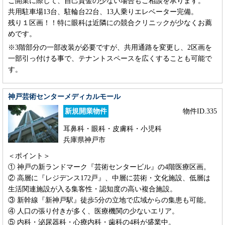
ご開業に際して、自己資金の少ない場合もご相談を承ります。
共用駐車場13台、駐輪台22台、13人乗りエレベーター完備。
残り１区画！！特に眼科は近隣にの競合クリニックが少なくお薦
めです。
※3階部分の一部改装が必要ですが、共用通路を変更し、2区画を
一部引っ付ける事で、テナントスペースを広くすることも可能で
す。
神戸芸術センターメディカルモール
新規開業物件
物件ID.335
耳鼻科・眼科・皮膚科・小児科
兵庫県神戸市
＜ポイント＞
① 神戸の新ランドマーク『芸術センタービル』の4階医療区画。
② 高層に『レジデンス172戸』、中層に芸術・文化施設、低層は
生活関連施設が入る集客性・認知度の高い複合施設。
③ 新幹線『新神戸駅』徒歩5分の立地で広域からの集患も可能。
④ 人口の張り付きが多く、医療機関の少ないエリア。
⑤ 内科・泌尿器科・心療内科・歯科の4科が盛業中。