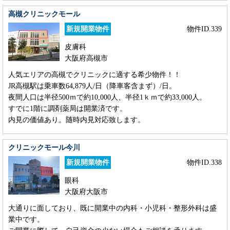
高槻クリニックモール
新規開業物件
物件ID.339
皮膚科
大阪府高槻市
人気エリアの高槻でクリニックに適する希少物件！！
JR高槻駅は乗車数64,879人/日（降車客含まず）/日。
夜間人口は半径500ｍで約10,000人、半径1ｋｍで約33,000人。
すでに1階に調剤薬局は開業済です。
内見の価値あり。随時内見対応致します。
クリニックモール今川
新規開業物件
物件ID.338
眼科
大阪府大阪市
大通りに面しており、既に開業中の内科・小児科・整形外科は盛
業中です。