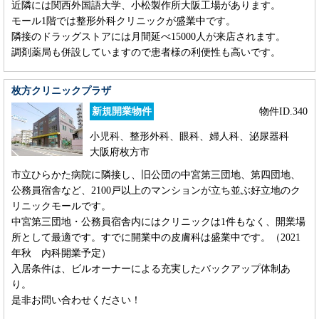
近隣には関西外国語大学、小松製作所大阪工場があります。
モール1階では整形外科クリニックが盛業中です。
隣接のドラッグストアには月間延べ15000人が来店されます。
調剤薬局も併設していますので患者様の利便性も高いです。
枚方クリニックプラザ
新規開業物件
物件ID.340
小児科、整形外科、眼科、婦人科、泌尿器科
大阪府枚方市
市立ひらかた病院に隣接し、旧公団の中宮第三団地、第四団地、
公務員宿舎など、2100戸以上のマンションが立ち並ぶ好立地のク
リニックモールです。
中宮第三団地・公務員宿舎内にはクリニックは1件もなく、開業場
所として最適です。すでに開業中の皮膚科は盛業中です。（2021
年秋 内科開業予定）
入居条件は、ビルオーナーによる充実したバックアップ体制あ
り。
是非お問い合わせください！