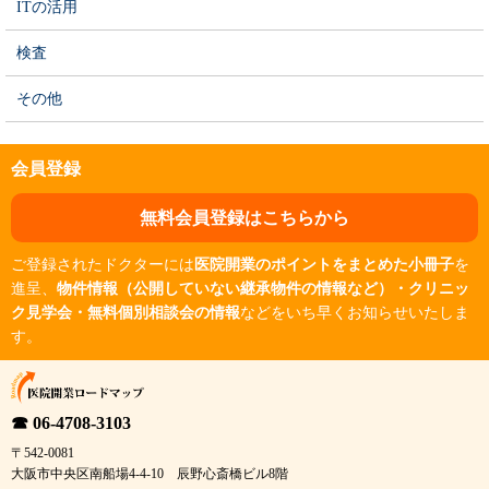
ITの活用
検査
その他
会員登録
無料会員登録はこちらから
ご登録されたドクターには
医院開業のポイントをまとめた小冊子
を
進呈、
物件情報（公開していない継承物件の情報など）・クリニッ
ク見学会・無料個別相談会の情報
などをいち早くお知らせいたしま
す。
☎ 06-4708-3103
〒542-0081
大阪市中央区南船場4-4-10 辰野心斎橋ビル8階