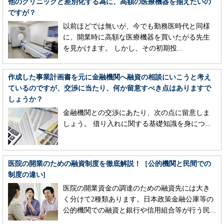
他のクリニックと差別化する為に、高額の医療機器を揃えたいの
ですが？
以前ほどでは無いが、今でも勤務医時代と同様
に、開業時に高額な医療機器を買いたがる先生
を見かけます。 しかし、その初期投...
作成した事業計画書を元に金融機関へ融資の相談にいこうと考え
ているのですが、交渉に当たり、何か留意すべき点はありますで
しょうか？
金融機関との交渉にあたり、次の点に留意しま
しょう。 借り入れに関する基礎知識を身につ...
医院の開業のための融資制度を徹底解説！［公的機関と民間での
制度の違い]
医院の開業資金の調達のための融資先には大き
く分けて2種類あります。日本政策金融公庫等の
公的機関での融資と銀行や信用組合等が行う民...