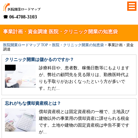
☎ 06-4708-3103
事業計画・資金調達 医院・クリニック開業の知恵袋
医院開業ロードマップ TOP
>
医院・クリニック開業の知恵袋
>
事業計画・資金
調達
クリニック開業は儲かるのですか？
診療科目や、患者数、稼働日数等にもよります
が、弊社の顧問先を見る限りは、勤務医時代よ
りも手取りがおおくなったという方が多いで
す。ただ...
忘れがちな償却資産税とは？
償却資産税とは固定資産税の一種で、土地及び
建物以外の事業用の償却資産に課せられる税金
です。土地や建物の固定資産税は申告不要です
が...