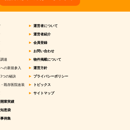
営
運営者について
析
運営者紹介
策
会員登録
善
お問い合わせ
金調達
物件掲載について
業への新規参入
運営方針
3つの秘訣
プライバシーポリシー
張・既存医院改装
トピックス
策
サイトマップ
ー開業実績
業知恵袋
業事例集