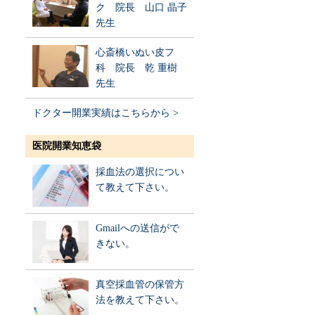
ク 院長 山口 晶子
先生
心斎橋いぬい皮フ
科 院長 乾 重樹
先生
ドクター開業実績はこちらから >
医院開業知恵袋
採血法の選択につい
て教えて下さい。
Gmailへの送信がで
きない。
真空採血管の保管方
法を教えて下さい。