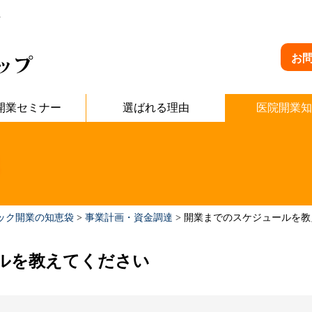
.
お
開業セミナー
選ばれる理由
医院開業知
ック開業の知恵袋
>
事業計画・資金調達
>
開業までのスケジュールを教
ルを教えてください