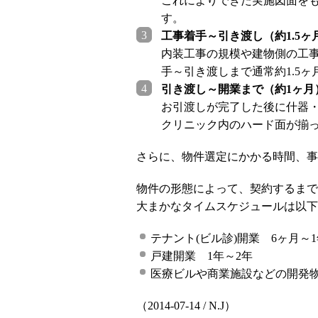
これによりできた実施図面を
す。
工事着手～引き渡し（約1.5ヶ
内装工事の規模や建物側の工
手～引き渡しまで通常約1.5
引き渡し～開業まで（約1ヶ月
お引渡しが完了した後に什器
クリニック内のハード面が揃
さらに、物件選定にかかる時間、事
物件の形態によって、契約するまで
大まかなタイムスケジュールは以下
テナント(ビル診)開業 6ヶ月～
戸建開業 1年～2年
医療ビルや商業施設などの開発物
（2014-07-14 / N.J）