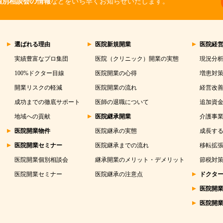
個別相談会の情報
などをいち早くお知らせいたします。
選ばれる理由
医院新規開業
医院経
実績豊富なプロ集団
医院（クリニック）開業の実態
現況分
100%ドクター目線
医院開業の心得
増患対
開業リスクの軽減
医院開業の流れ
経営改
成功までの徹底サポート
医師の退職について
追加資
地域への貢献
医院継承開業
介護事
医院開業物件
医院継承の実態
成長する
医院開業セミナー
医院継承までの流れ
移転拡
医院開業個別相談会
継承開業のメリット・デメリット
節税対
医院開業セミナー
医院継承の注意点
ドクタ
医院開
医院開