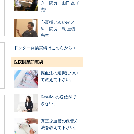
ク 院長 山口 晶子
先生
心斎橋いぬい皮フ
科 院長 乾 重樹
先生
ドクター開業実績はこちらから >
医院開業知恵袋
採血法の選択につい
て教えて下さい。
Gmailへの送信がで
きない。
真空採血管の保管方
法を教えて下さい。