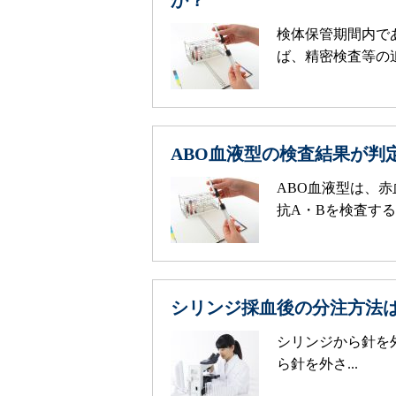
か？
検体保管期間内で
ば、精密検査等の追
ABO血液型の検査結果が判
ABO血液型は、
抗A・Bを検査する
シリンジ採血後の分注方法
シリンジから針を
ら針を外さ...