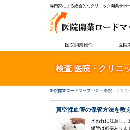
専門家による総合的なクリニック開業サポ
医院開業物件
医院
検査 医院・クリニ
医院開業ロードマップ TOP
>
医院・クリニ
真空採血管の保管方法を教
水ぬれに注意し、
保管は必要ありませ