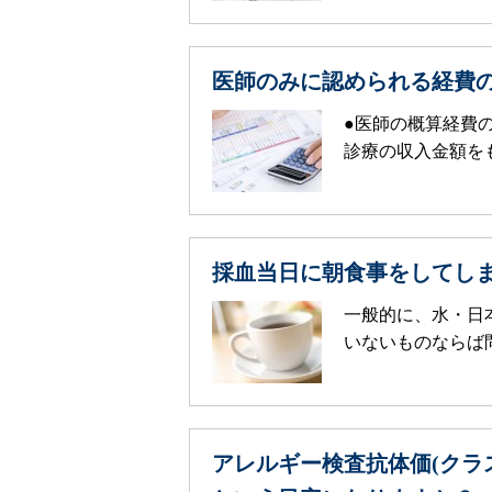
医師のみに認められる経費
●医師の概算経費
診療の収入金額をも
採血当日に朝食事をしてし
一般的に、水・日
いないものならば問
アレルギー検査抗体価(クラ