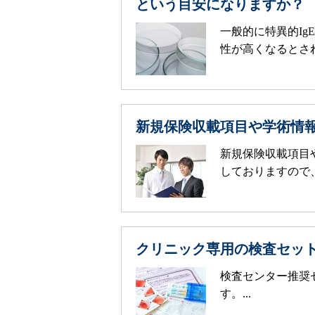
という目安になりますか？
一般的に特異的I
性が高くなるとされて
新規保険収載項目や学術情
新規保険収載項目
しておりますので、
クリニック専用の検査セッ
検査センター推奨
す。...