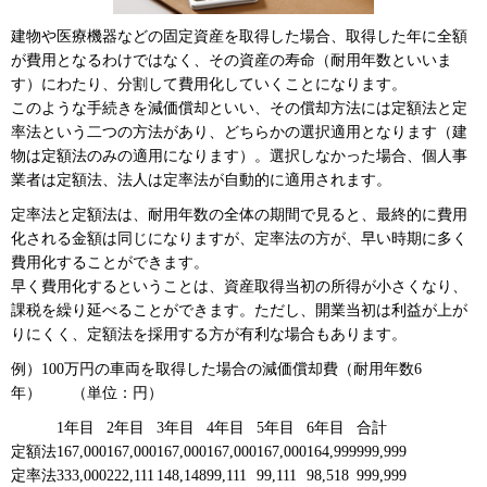
建物や医療機器などの固定資産を取得した場合、取得した年に全額
が費用となるわけではなく、その資産の寿命（耐用年数といいま
す）にわたり、分割して費用化していくことになります。
このような手続きを減価償却といい、その償却方法には定額法と定
率法という二つの方法があり、どちらかの選択適用となります（建
物は定額法のみの適用になります）。選択しなかった場合、個人事
業者は定額法、法人は定率法が自動的に適用されます。
定率法と定額法は、耐用年数の全体の期間で見ると、最終的に費用
化される金額は同じになりますが、定率法の方が、早い時期に多く
費用化することができます。
早く費用化するということは、資産取得当初の所得が小さくなり、
課税を繰り延べることができます。ただし、開業当初は利益が上が
りにくく、定額法を採用する方が有利な場合もあります。
例）100万円の車両を取得した場合の減価償却費（耐用年数6
年） （単位：円）
1年目
2年目
3年目
4年目
5年目
6年目
合計
定額法
167,000
167,000
167,000
167,000
167,000
164,999
999,999
定率法
333,000
222,111
148,148
99,111
99,111
98,518
999,999