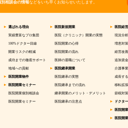
個別相談会の情報
などをいち早くお知らせいたします。
選ばれる理由
医院新規開業
医院経
実績豊富なプロ集団
医院（クリニック）開業の実態
現況分
100%ドクター目線
医院開業の心得
増患対
開業リスクの軽減
医院開業の流れ
経営改
成功までの徹底サポート
医師の退職について
追加資
地域への貢献
医院継承開業
介護事
医院開業物件
医院継承の実態
成長する
医院開業セミナー
医院継承までの流れ
移転拡
医院開業個別相談会
継承開業のメリット・デメリット
節税対
医院開業セミナー
医院継承の注意点
ドクタ
医院開
医院開