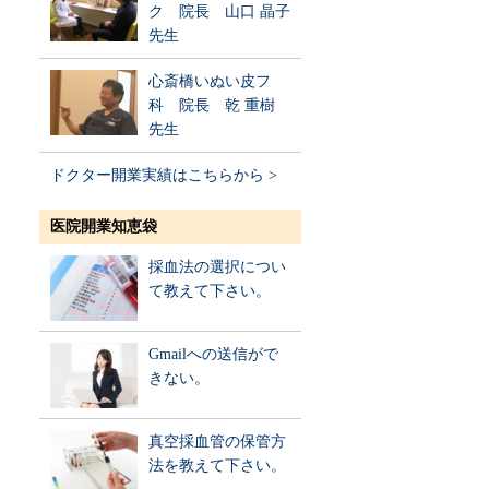
ク 院長 山口 晶子
先生
心斎橋いぬい皮フ
科 院長 乾 重樹
先生
ドクター開業実績はこちらから >
医院開業知恵袋
採血法の選択につい
て教えて下さい。
Gmailへの送信がで
きない。
真空採血管の保管方
法を教えて下さい。