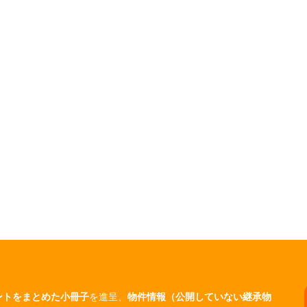
ントをまとめた小冊子
を進呈、
物件情報（公開していない継承物