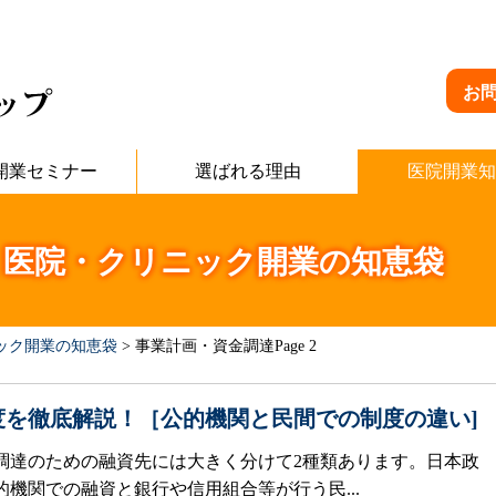
お
開業セミナー
選ばれる理由
医院開業知
 医院・クリニック開業の知恵袋
ック開業の知恵袋
>
事業計画・資金調達
Page 2
度を徹底解説！［公的機関と民間での制度の違い]
調達のための融資先には大きく分けて2種類あります。日本政
機関での融資と銀行や信用組合等が行う民...