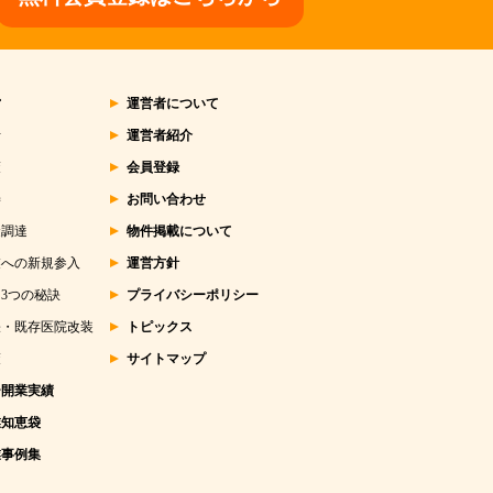
営
運営者について
析
運営者紹介
策
会員登録
善
お問い合わせ
金調達
物件掲載について
業への新規参入
運営方針
3つの秘訣
プライバシーポリシー
張・既存医院改装
トピックス
策
サイトマップ
ー開業実績
業知恵袋
業事例集