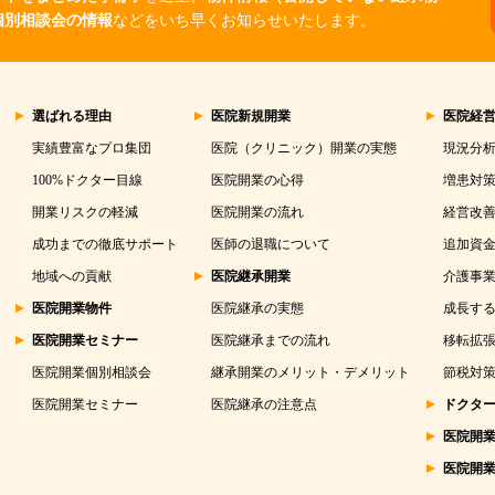
個別相談会の情報
などをいち早くお知らせいたします。
選ばれる理由
医院新規開業
医院経
実績豊富なプロ集団
医院（クリニック）開業の実態
現況分
100%ドクター目線
医院開業の心得
増患対
開業リスクの軽減
医院開業の流れ
経営改
成功までの徹底サポート
医師の退職について
追加資
地域への貢献
医院継承開業
介護事
医院開業物件
医院継承の実態
成長する
医院開業セミナー
医院継承までの流れ
移転拡
医院開業個別相談会
継承開業のメリット・デメリット
節税対
医院開業セミナー
医院継承の注意点
ドクタ
医院開
医院開