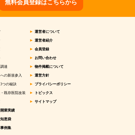
無料会員登録はこちらから
営
運営者について
析
運営者紹介
策
会員登録
善
お問い合わせ
金調達
物件掲載について
業への新規参入
運営方針
3つの秘訣
プライバシーポリシー
張・既存医院改装
トピックス
策
サイトマップ
ー開業実績
業知恵袋
業事例集