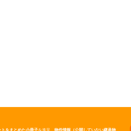
ントをまとめた小冊子
を進呈、
物件情報（公開していない継承物