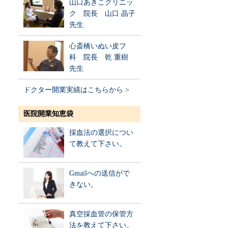
山口あきこクリニッ
ク 院長 山口 晶子
先生
心斎橋いぬい皮フ
科 院長 乾 重樹
先生
ドクター開業実績はこちらから >
医院開業知恵袋
採血法の選択につい
て教えて下さい。
Gmailへの送信がで
きない。
真空採血管の保管方
法を教えて下さい。