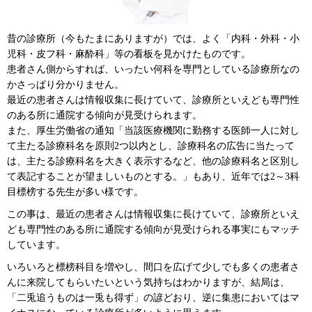
昔の診療所（今もたまにありますが）では、よく「内科・外科・小
児科・皮フ科・麻酔科」等の看板を見かけたものです。
患者さん側からすれば、いったい何科を専門としている診療所なの
かさっぱり分かりません。
最近の患者さんは情報収集に長けていて、診療所といえども専門性
のある所に通院する傾向が見受けられます。
また、厚生労働省の通知「当該医療機関に勤務する医師一人に対し
て主たる診療科名を原則2つ以内とし、診療科名の広告に当たって
は、主たる診療科名を大きく表示するなど、他の診療科名と区別し
て表記することが望ましいものとする。」もあり、近年では2～3科
目標榜する先生が多い様です。
この事は、最近の患者さんは情報収集に長けていて、診療所といえ
ども専門性のある所に通院する傾向が見受けられる事実にもマッチ
しています。
いろいろと標榜科目を増やし、間口を広げて少しでも多くの患者さ
んに来院してもらいたいという気持ちはわかりますが、結局は、
「二兎追うものは一兎も得ず」の諺どおり、逆に集患においてはマ